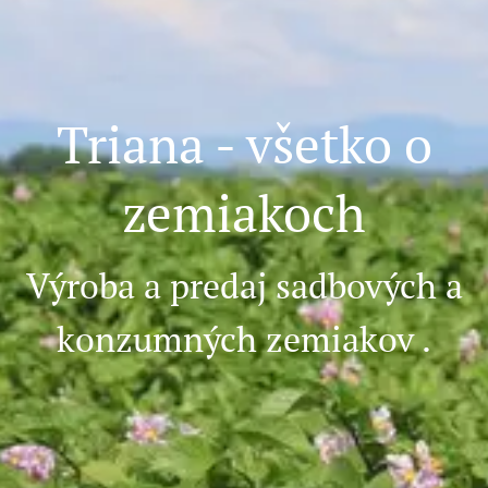
Triana - všetko o
zemiakoch
Výroba a predaj sadbových a
konzumných zemiakov .