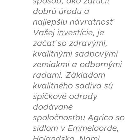
spôsob, ako zaručiť
dobrú úrodu a
najlepšiu návratnosť
Vašej investície, je
začať so zdravými,
kvalitnými sadbovými
zemiakmi a odbornými
radami. Základom
kvalitného sadiva sú
špičkové odrody
dodávané
spoločnosťou Agrico so
sídlom v Emmeloorde,
Holandsko. Nami